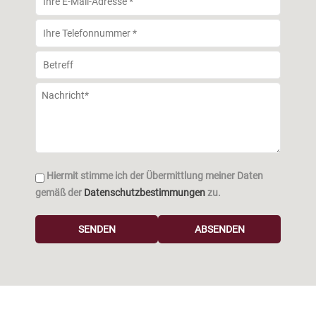
Bitte las
Hiermit stimme ich der Übermittlung meiner Daten
gemäß der
Datenschutzbestimmungen
zu.